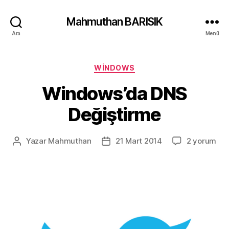
Mahmuthan BARISIK
Ara
Menü
Kategoriler
WINDOWS
Windows’da DNS
Değiştirme
Windows’d
Yazar
Mahmuthan
21 Mart 2014
2 yorum
Yazının
Yazı
DNS
yazarı
tarihi
Değiştirme
için