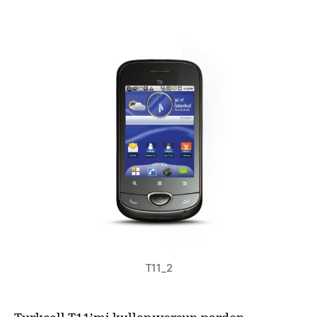
T11
Root
/
İstenmeyen
Programlara
Elveda
için
T11_2