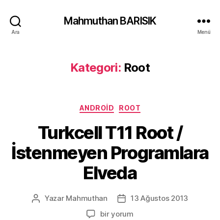
Mahmuthan BARISIK
Ara
Menü
Kategori:
Root
Kategoriler
ANDROID
ROOT
Turkcell T11 Root /
İstenmeyen Programlara
Elveda
Yazar
Mahmuthan
13 Ağustos 2013
Yazının
Yazı
yazarı
tarihi
Turkcell
bir yorum