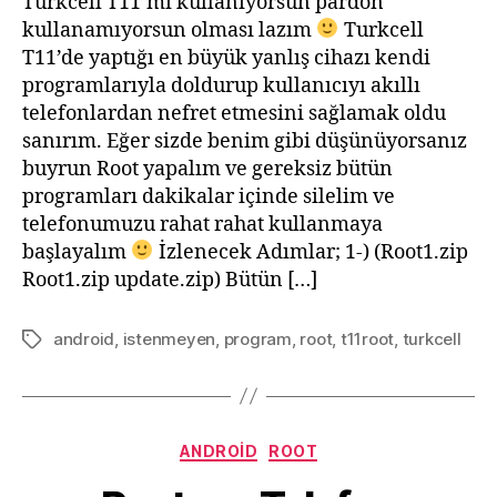
Turkcell T11’mi kullanıyorsun pardon
kullanamıyorsun olması lazım
Turkcell
T11’de yaptığı en büyük yanlış cihazı kendi
programlarıyla doldurup kullanıcıyı akıllı
telefonlardan nefret etmesini sağlamak oldu
sanırım. Eğer sizde benim gibi düşünüyorsanız
buyrun Root yapalım ve gereksiz bütün
programları dakikalar içinde silelim ve
telefonumuzu rahat rahat kullanmaya
başlayalım
İzlenecek Adımlar; 1-) (Root1.zip
Root1.zip update.zip) Bütün […]
android
,
istenmeyen
,
program
,
root
,
t11root
,
turkcell
Etiketler
Kategoriler
ANDROID
ROOT