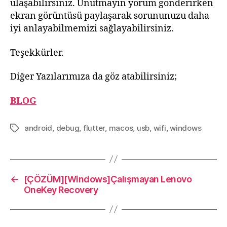
ulaşabilirsiniz. Unutmayın yorum gönderirken
ekran görüntüsü paylaşarak sorununuzu daha
iyi anlayabilmemizi sağlayabilirsiniz.
Teşekkürler.
Diğer Yazılarımıza da göz atabilirsiniz;
BLOG
android
,
debug
,
flutter
,
macos
,
usb
,
wifi
,
windows
Etiketler
←
[ÇÖZÜM][Windows]Çalışmayan Lenovo
OneKey Recovery