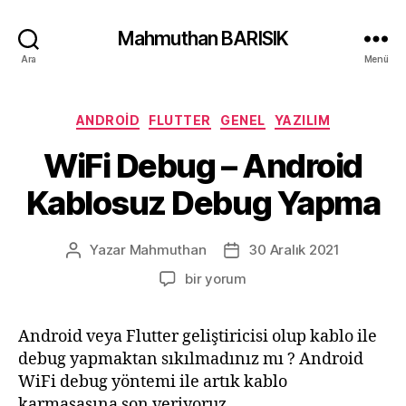
Mahmuthan BARISIK
Ara
Menü
Kategoriler
ANDROID
FLUTTER
GENEL
YAZILIM
WiFi Debug – Android
Kablosuz Debug Yapma
Yazar
Mahmuthan
30 Aralık 2021
Yazının
Yazı
yazarı
tarihi
WiFi
bir yorum
Debug
–
Android veya Flutter geliştiricisi olup kablo ile
Android
debug yapmaktan sıkılmadınız mı ? Android
Kablosuz
Debug
WiFi debug yöntemi ile artık kablo
Yapma
karmaşasına son veriyoruz.