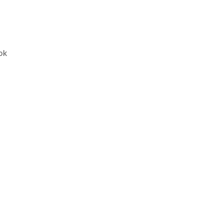
Samsung
ok
Galaxy
S4
(I9500)
İçin
Galaxy
S5
Rom