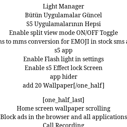
Light Manager
Bütün Uygulamalar Güncel
S5 Uygulamalarının Hepsi
Enable split view mode ON/OFF Toggle
s to mms conversion for EMOJI in stock sms
s5 app
Enable Flash light in settings
Enable s5 Effect lock Screen
app hider
add 20 Wallpaper[/one_half]
[one_half_last]
Home screen wallpaper scrolling
Block ads in the browser and all applications
Call Recording