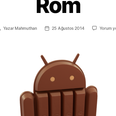
Rom
Yazar
Mahmuthan
25 Ağustos 2014
Yorum y
Yazının
Yazı
yazarı
tarihi