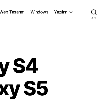
Web Tasarım
Windows
Yazılım
Ara
y S4
axy S5