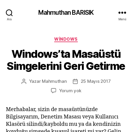
Mahmuthan BARISIK
Ara
Menü
Kategoriler
WINDOWS
Windows’ta Masaüstü
Simgelerini Geri Getirme
Yazar
Mahmuthan
25 Mayıs 2017
Yazının
Yazı
yazarı
tarihi
Windows’ta
Yorum yok
Masaüstü
Simgelerini
Merhabalar, sizin de masaüstünüzde
Geri
Bilgisayarım, Denetim Masası veya Kullanıcı
Getirme
Klasörü silindi/kayboldu mu ya da kendinizin
koyduğu simgede kısayol işareti mi var? Gelin