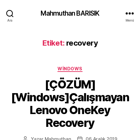
Mahmuthan BARISIK
Ara
Menü
Etiket:
recovery
Kategoriler
WINDOWS
[ÇÖZÜM]
[Windows]Çalışmayan
Lenovo OneKey
Recovery
Yazar
Mahmuthan
06 Aralık 2019
Yazının
Yazı