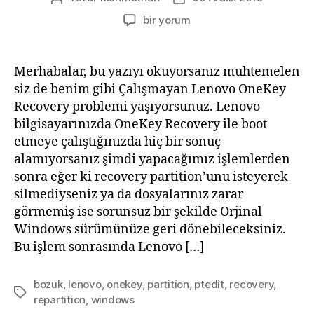
yazarı
tarihi
[ÇÖZÜM]
bir yorum
[Windows]Çalışmayan
Lenovo
OneKey
Merhabalar, bu yazıyı okuyorsanız muhtemelen
Recovery
siz de benim gibi Çalışmayan Lenovo OneKey
için
Recovery problemi yaşıyorsunuz. Lenovo
bilgisayarınızda OneKey Recovery ile boot
etmeye çalıştığınızda hiç bir sonuç
alamıyorsanız şimdi yapacağımız işlemlerden
sonra eğer ki recovery partition’unu isteyerek
silmediyseniz ya da dosyalarınız zarar
görmemiş ise sorunsuz bir şekilde Orjinal
Windows sürümünüze geri dönebileceksiniz.
Bu işlem sonrasında Lenovo […]
bozuk
,
lenovo
,
onekey
,
partition
,
ptedit
,
recovery
,
Etiketler
repartition
,
windows