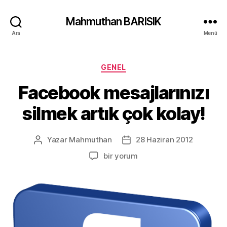
Mahmuthan BARISIK
Ara
Menü
Kategoriler
GENEL
Facebook mesajlarınızı
silmek artık çok kolay!
Yazar
Mahmuthan
28 Haziran 2012
Yazının
Yazı
yazarı
tarihi
Facebook
bir yorum
mesajlarınızı
silmek
artık
çok
kolay!
için